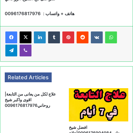
هاتف + واتساب : 0096176817976
LinkedIn
Tumblr
Pinterest
Reddit
VKontakte
WhatsApp
Telegram
Viber
Related Articles
علاج لكل من يعانى من التابعة|
اقوى واكبر شيخ
روحاني0096176817976
افضل شيخ
روحاني0096176904084|علاج