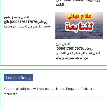
التابعة
افضل واصدق شيخ
روحاني0096176817976|علاج
سحر القرين من الاسرار الروحانية
افضل شيخ
روحاني0096176817976|
الطريقة الاكثر فاعلية في التخلص
من التابعة بسرعة و نهائيا
Leave a Reply
Your email address will not be published.
Required fields are
marked
*
C