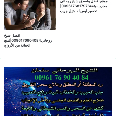
موقع افضل واصدق شيخ روحاني
مجرب وثقة0096176817976|
تحضير ليس له مثيل جرب
افضل شيخ
روحاني0096176904084|لمنع
الخيانة بين الأزواج