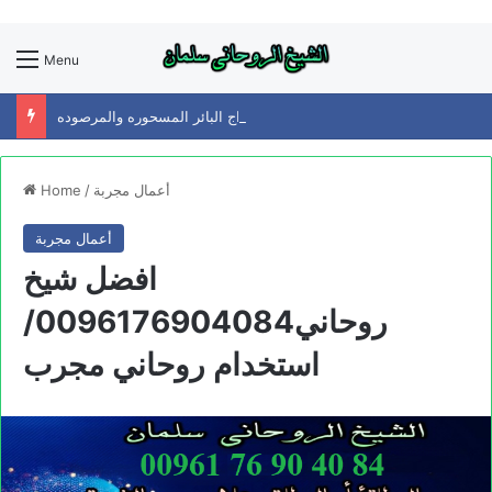
Menu
افضل شيخ روحاني0096176904084/زواج البائر المسحوره والمرصوده
أعمال مجربة
/
Home
أعمال مجربة
افضل شيخ
روحاني0096176904084/
استخدام روحاني مجرب