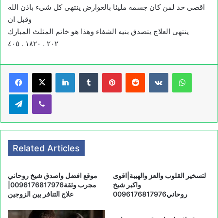
اقصى حد لمن كان جسمه مليئا بالعوارض ينتهى كل شىء باذن الله
وقبل ان
ينتهى العلاج يتصدق بنيه الشفاء وهذا هو خاتم المثلث المبارك
٢٠٢ . ١٨٢٠ . ٤٠٥
LinkedIn
Tumblr
Pinterest
Reddit
VKontakte
WhatsApp
Telegram
Viber
Related Articles
لتسخير القلوب والعز والهيبة|اقوى
موقع افضل واصدق شيخ روحاني
واكبر شيخ
مجرب وثقة0096176817976|
روحاني0096176817976
علاج التنافر بين الزوجين