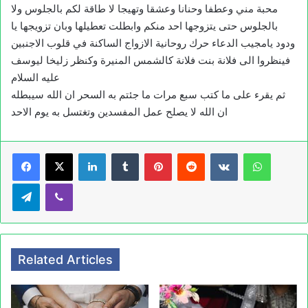
محبة مني وعطفا وحنانا وعشقا وتهيجا لا طاقة لكم بالجلوس ولا
بالجلوس حتى يتزوجها احد منكم وابطلت تعطيلها وبان تزويجها يا
ودود يامجيب الدعاء حرك روحانية الازواج الساكنة في قلوب الاجنبين
فينظروا الى فلانة بنت فلانة كالشمس المنيرة وكنظر زليخا ليوسف
عليه السلام
ثم يقرء على ما كتب سبع مرات ما جئتم به السحر ان الله سيبطله
ان الله لا يصلح عمل المفسدين وتغتسل به يوم الاحد
LinkedIn
Tumblr
Pinterest
Reddit
VKontakte
WhatsApp
Telegram
Viber
Related Articles