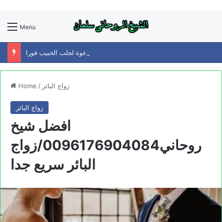
Menu
افضل شيخ روحاني0096176904084/دعوة لجلب الحبيب فورا
زواج البائر
/
Home
زواج البائر
افضل شيخ
روحاني0096176904084/زواج
البائر سريع جدا