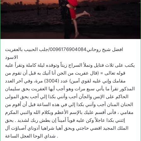
افضل شيخ روحاني0096176904084/جلب الحبيب بالعفريت
الاسود
يكتب على ثلاث فتايل وتملأ السراج زيتاً وتوقده ليلة كاملة وتقرأ عليه
قوله تعالى = (قال عفريت من الجن أنا آتيك به قبل أن تقوم من
مقامك وإني عليه لقوي آمين) عدد (3004) مرة، وفي آخر العدد
المذكور تقرأ ما يأتي سبع مرات وهو أجب أيها العفريت بحق سليمان
الحاكم على الإنس والجآن أجب وأتني بكذا إلي أجب بحق المولى
الحنان المنان أجب وآتني بكذا إلي في هذه الساعة قبل أن أقوم من
مقامي ، فأنى أقسم عليك بالإسم الأعظم وبكلام الله والنبي المكرم
إئتني بكذا عاجلاً وكن عليه قوياً أميناً إن بطش ربك لشديد . بحق
الملك المجيد اقضي حاجتي وبحق آهيا شراهيا آدوناي آصباؤت آل
شداي الوحا العجل الساعة .