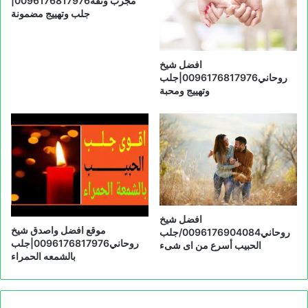
مجرب وثقة0096176817976|
جلب وتهييج مضمونة
افضل شيخ
روحاني0096176817976|جلب
وتهييج ومحبة
افضل شيخ
موقع افضل واصدق شيخ
روحاني0096176904084/جلب
روحاني0096176817976|جلب
الحبيب أسرع من اى شىء
بالشمعه الحمراء