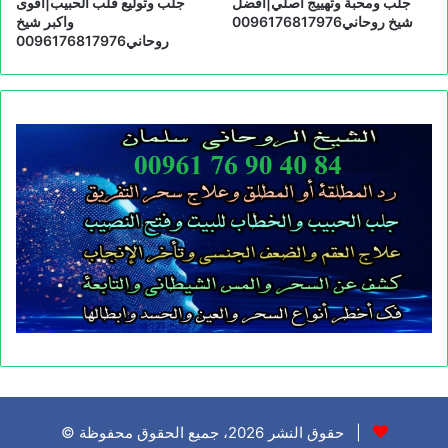
جلب ومحبة وتهييج اصلي|افضل
جلب وتوليع قلب الحبيب|اقوى
شيخ روحاني0096176817976
واكبر شيخ
روحاني0096176817976
© حقوق النشر 2026، جميع الحقوق محفوظة |