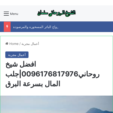
Menu
افضل شيخ روحاني0096176904084/زواج البائر المسحوره والمرصوده
أعمال مجربة
/
Home
أعمال مجربة
افضل شيخ
روحاني0096176817976|جلب
المال بسرعة البرق