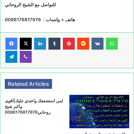
للتواصل مع الشيخ الروحاني
هاتف + واتساب : 0096176817976
LinkedIn
Tumblr
Pinterest
Reddit
VKontakte
WhatsA
Telegram
Viber
Related Articles
لمن استضعفك واعتدي عليك|اقوى
واكبر شيخ
روحاني0096176817976