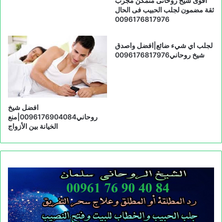
اقوى شيخ روحانى متمكن مجرب
ثقة مضمون لجلب الحبيب فى الحال
0096176817976
لجلب اي شيء ضائع|افضل واصدق
شيخ روحاني0096176817976
افضل شيخ
روحاني0096176904084|منع
الخيانة بين الأزواج